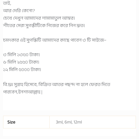
তাই,
আর দেরি কেনো?
চেখে দেখুন আমাদের শামামাতুল আম্বর।
শীতের সেরা সুগন্ধীটিকে নিজের করে নিন দ্রুত।
চমৎকার এই সুগন্ধিটি আমাদের কাছে পাবেন ৩ টি সাইজে~
৩ মিলি ১৩৫০ টাকা।
৬ মিলি ২৫৫০ টাকা।
১২ মিলি ৫০০০ টাকা।
বি.দ্রঃ সুন্নাহ হিসেবে, বিক্রিত আতর পছন্দ না হলে ফেরত দিতে
পারবেন,ইনশাআল্লাহ |
Size
3ml, 6ml, 12ml