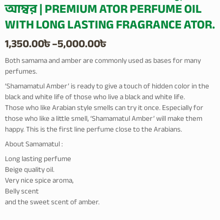
আম্বর | PREMIUM ATOR PERFUME OIL
WITH LONG LASTING FRAGRANCE ATOR.
Price
1,350.00
৳
–
5,000.00
৳
range:
Both samama and amber are commonly used as bases for many
perfumes.
1,350.00৳
‘Shamamatul Amber’ is ready to give a touch of hidden color in the
through
black and white life of those who live a black and white life.
Those who like Arabian style smells can try it once. Especially for
5,000.00৳
those who like a little smell, ‘Shamamatul Amber’ will make them
happy. This is the first line perfume close to the Arabians.
About Samamatul :
Long lasting perfume
Beige quality oil.
Very nice spice aroma,
Belly scent
and the sweet scent of amber.