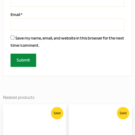
Email
*
Save my name, email, and website in this browser for the next
time I comment.
Related products
Price
Price
This
This
range:
range:
Sale!
Sale!
product
product
2,550.00৳
750.0
has
has
through
throu
multiple
multiple
9,999.00৳
2,600