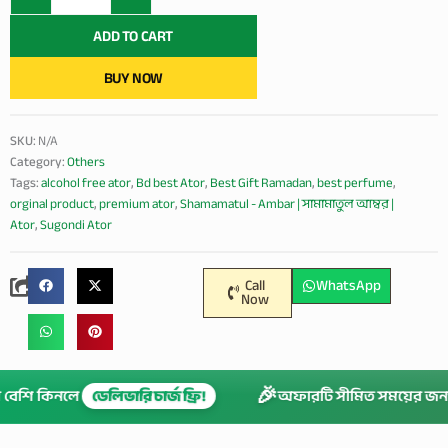
সামামাতুল
আম্বর
ADD TO CART
|
premium
BUY NOW
ator
perfume
oil
SKU:
N/A
with
Category:
Others
Long
Tags:
alcohol free ator
,
Bd best Ator
,
Best Gift Ramadan
,
best perfume
,
Lasting
Fragrance
orginal product
,
premium ator
,
Shamamatul - Ambar | সামামাতুল আম্বর |
ator.
Ator
,
Sugondi Ator
quantity
Call
WhatsApp
Now
🎉
ার বেশি কিনলে
ডেলিভারি চার্জ ফ্রি!
অফারটি সীমিত সময়ের জ