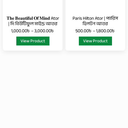
may
may
be
be
chosen
chosen
𝐓𝐡𝐞 𝐁𝐞𝐚𝐮𝐭𝐢𝐟𝐮𝐥 𝐎𝐟 𝐌𝐢𝐧𝐝 Ator
Paris Hilton Ator | প্যারিস
on
on
| দি বিউটিফুল মাইন্ড আতর
হিলটন আতর
the
the
1,000.00
৳
–
3,000.00
৳
500.00
৳
–
1,800.00
৳
product
product
View Product
View Product
page
page