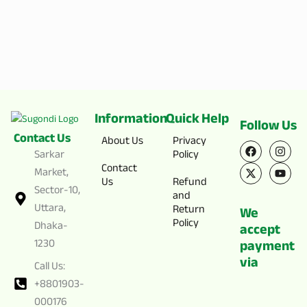
Information
Quick Help
Follow Us
Contact Us
F
X
I
Y
About Us
Privacy
a
-
n
o
Sarkar
Policy
c
t
s
u
Contact
e
w
t
t
Market,
Us
Refund
b
i
a
u
Sector-10,
o
t
g
b
and
o
t
r
e
Uttara,
Return
We
k
e
a
Policy
Dhaka-
r
m
accept
1230
payment
via
Call Us:
+8801903-
000176