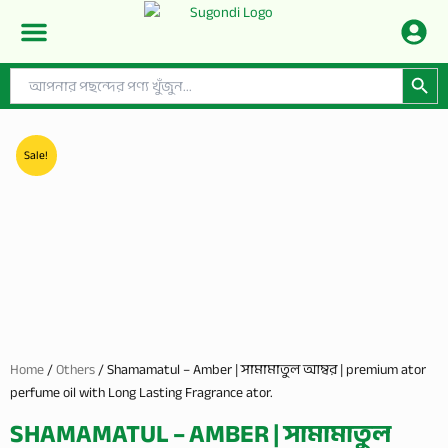
Skip
to
content
Search Button
Search
CONTACT US
PRIVACY POLICY
SHOP BY CATEGORIES
for:
Sale!
Home
/
Others
/ Shamamatul – Amber | সামামাতুল আম্বর | premium ator
perfume oil with Long Lasting Fragrance ator.
SHAMAMATUL – AMBER | সামামাতুল