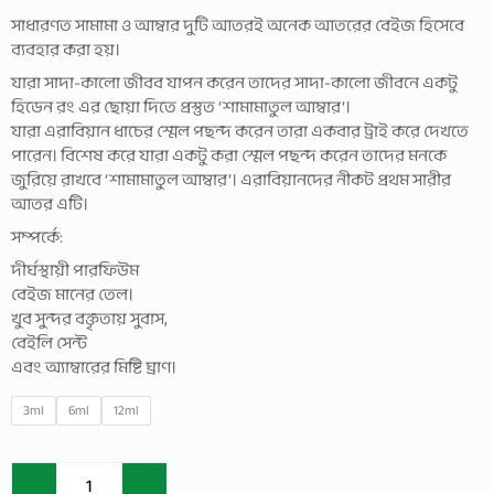
সাধারণত সামামা ও আম্বার দুটি আতরই অনেক আতরের বেইজ হিসেবে
ব্যবহার করা হয়।
যারা সাদা-কালো জীবব যাপন করেন তাদের সাদা-কালো জীবনে একটু
হিডেন রং এর ছোয়া দিতে প্রস্তুত ‘শামামাতুল আম্বার’।
যারা এরাবিয়ান ধাচের স্মেল পছন্দ করেন তারা একবার ট্রাই করে দেখতে
পারেন। বিশেষ করে যারা একটু করা স্মেল পছন্দ করেন তাদের মনকে
জুরিয়ে রাখবে ‘শামামাতুল আম্বার’। এরাবিয়ানদের নীকট প্রথম সারীর
আতর এটি।
সম্পর্কে:
দীর্ঘস্থায়ী পারফিউম
বেইজ মানের তেল।
খুব সুন্দর বক্তৃতায় সুবাস,
বেইলি সেন্ট
এবং অ্যাম্বারের মিষ্টি ঘ্রাণ।
Shamamatul
3ml
6ml
12ml
-
Amber
|