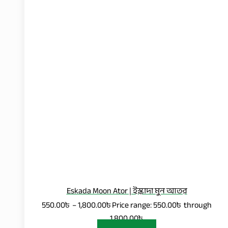
Eskada Moon Ator | ইস্কাদা মুন আতর
550.00
৳
–
1,800.00
৳
Price range: 550.00৳ through
1,800.00৳