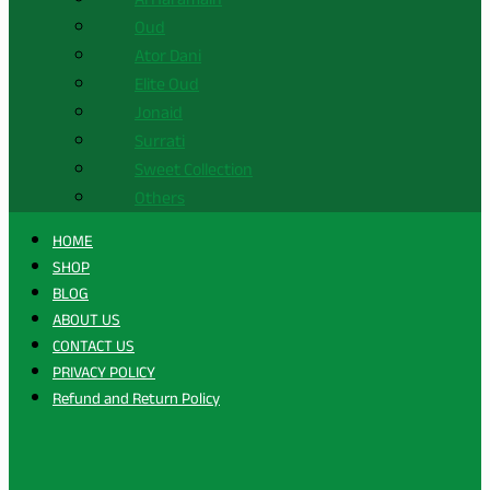
Oud
Ator Dani
Elite Oud
Jonaid
Surrati
Sweet Collection
Others
HOME
SHOP
BLOG
ABOUT US
CONTACT US
PRIVACY POLICY
Refund and Return Policy