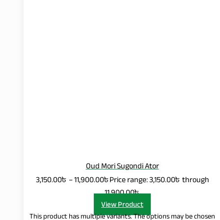
Oud Mori Sugondi Ator
3,150.00
৳
–
11,900.00
৳
Price range: 3,150.00৳ through
11,900.00৳
View Product
This product has multiple variants. The options may be chosen