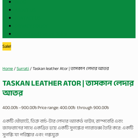
BLOG
ABOUT US
CONTACT US
PRIVACY POLICY
Refund and Return Policy
Sale!
Home
/
Surrati
/ Taskan leather Ator | তাসকান লেদার আতর
TASKAN LEATHER ATOR | তাসকান লেদার
আতর
400.00
৳
–
900.00
৳
Price range: 400.00৳ through 900.00৳
একটি ধোঁয়াটে, তিক্ত বার্চ-টার লেদার অ্যাকর্ড থাইম, রাস্পবেরি এবং
জাফরানের সাথে একত্রিত হয়ে একটি সুগন্ধের প্যারাডক্স তৈরি করে: একটি
সুগন্ধি যা পরিষ্কার এবং গন্ধযুক্ত