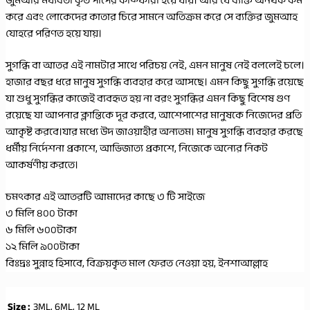
জুমআর মধ্যবর্তী কৃত পাপের কাফ্ফারা হয়ে যায়। আর যে ব্যক্তি অনর্থক কর্ম
করে এবং লোকেদের কাতার চিরে সামনে অতিক্রম করে সে ব্যক্তির জুমআহ
যোহরে পরিণত হয়ে যায়।
সুগন্ধি বা আতর এই নামটার সাথে পরিচয় নেই, এমন মানুষ নেই বললেই চলে।
হাজার বছর ধরে মানুষ সুগন্ধি ব্যবহার করে আসছে। এমন কিছু সুগন্ধি রয়েছে
যা শুধু সুগন্ধির কাজেই ব্যবহৃত হয় না বরং সুগন্ধির এমন কিছু বিশেষ গুণ
রয়েছে যা আপনার ক্লান্তিকে দূর করবে, আশেপাশের মানুষকে নিজেদের প্রতি
আকৃষ্ট করবে।যার মধ্যে উদ জাওয়াহীর অন্যতম। মানুষ সুগন্ধি ব্যবহার করছে
ধর্মীয় নির্দেশনা প্রকাশে, আভিজাত্য প্রকাশে, নিজেকে অন্যের নিকট
আকর্ষণীয় করতে।
চমৎকার এই আতরটি আমাদের কাছে ৩ টি সাইজে
৩ মিলি ৪০০ টাকা
৬ মিলি ৬০০টাকা
১২ মিলি ৯০০টাকা
বিঃদ্রঃ সুন্নাহ হিসাবে, বিক্রয়কৃত মাল ফেরত নেওয়া হয়, ইনশাআল্লাহ
Size :
3ML, 6ML, 12 ML