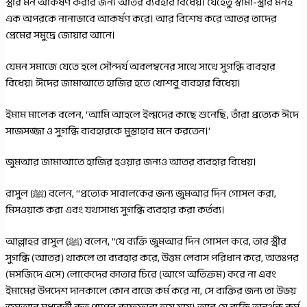
স্ত্রীর মন আকর্ষণ করার জন্য আতর ব্যবহার বিধেয়। যেহেতু স্বামী-স্ত্রীর মনই
এক অপরকে নানাভাবে আকর্ষণ করে। আর বিশেষ করে আতর তাদের
প্রেমের সমুদ্রে জোয়ার আনে।
যেমন সমাজে যেতে হলে সৌন্দর্য অবলম্বনের সাথে সাথে সুগন্ধি ব্যবহার
বিধেয়। ঈদের জামাআতে হাজির হতে খোশবু ব্যবহার বিধেয়।
ইমাম মালেক বলেন, ‘আমি আহলে ইল্মদের কাছে শুনেছি, তাঁরা প্রত্যেক ঈদে
সাজসজ্জা ও সুগন্ধি ব্যবহারকে মুস্তাহাব মনে করতেন।’
জুমআর জামাআতে হাজির হওয়ার জন্যও আতর ব্যবহার বিধেয়।
রাসুল (ﷺ) বলেন, ‘‘প্রত্যেক সাবালকের জন্য জুমআর দিন গোসল করা,
মিসওয়াক করা এবং যথাসাধ্য সুগন্ধি ব্যবহার করা কর্তব্য।
আল্লাহর রাসুল (ﷺ) বলেন, ‘‘যে ব্যক্তি জুমআর দিন গোসল করে, তার স্ত্রীর
সুগন্ধি (আতর) থাকলে তা ব্যবহার করে, উত্তম লেবাস পরিধান করে, অতঃপর
(মসজিদে এসে) লোকেদের কাতার চিরে (আগে অতিক্রম) করে না এবং
ইমামের উপদেশ দানকালে কোন বাজে কর্ম করে না, সে ব্যক্তির জন্য তা উভয়