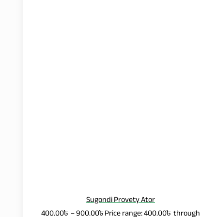
Sugondi Provety Ator
400.00
৳
–
900.00
৳
Price range: 400.00৳ through