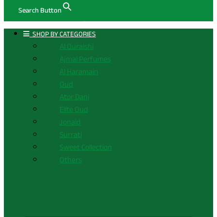
Search Button
ㅤ SHOP BY CATEGORIES
Al Quraishi
Ajmal Perfumes
Al Haramain
Oud
Ator Dani
Elite Oud
Jonaid
Surrati
Sweet Collection
Others