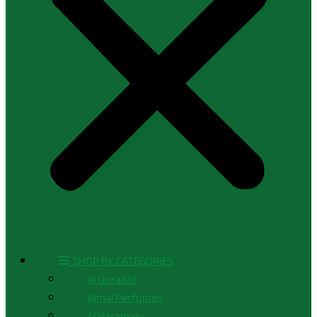
ㅤ SHOP BY CATEGORIES
Al Quraishi
Ajmal Perfumes
Al Haramain