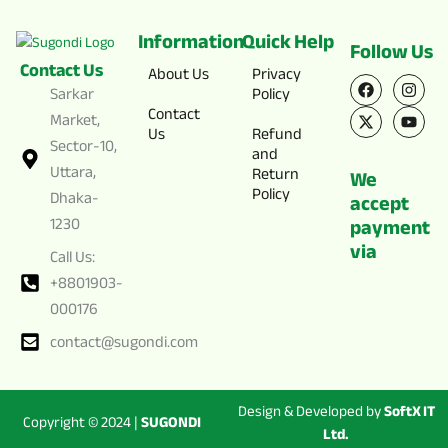
Information
Quick Help
Follow Us
Contact Us
F
X
I
Y
About Us
Privacy
a
-
n
o
Sarkar
Policy
c
t
s
u
Contact
e
w
t
t
Market,
Us
Refund
b
i
a
u
Sector-10,
o
t
g
b
and
o
t
r
e
Uttara,
Return
We
k
e
a
Policy
Dhaka-
r
m
accept
1230
payment
via
Call Us:
+8801903-
000176
contact@sugondi.com
Design & Developed by
SoftX IT
Copyright © 2024 |
SUGONDI
Ltd.