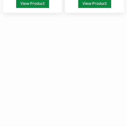
View Product
View Product
page
page