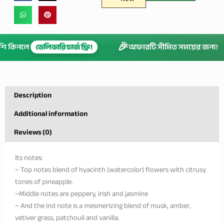
🎉
 বেশি কিনলে
ডেলিভারি চার্জ ফ্রি!
অফারটি সীমিত সময়ের জন্
Description
Additional information
Reviews (0)
Its notes:
~ Top notes blend of hyacinth (watercolor) flowers with citrusy
tones of pineapple.
~Middle notes are peppery, irish and jasmine
~ And the ind note is a mesmerizing blend of musk, amber,
vetiver grass, patchouli and vanilla.