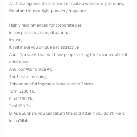
All these ingredients combine to create a wonderful perfumey,
floral and musky-light powdery fragrance.
Highly recommended for corporate use.
In any place, occasion, situation,
its use,
It will make you unique and attractive.
And it’s a scent that will have people asking for its source after it
dries down.
And, our Ator Grade A oil
The best in meaning.
This wonderful fragrance is available in 3 sizes
12 ml 3200 Tk.
6 ml 1750 Tk.
3 ml 950 Tk.
B. As a Sunnah, you can return the sold Attar if you don’t like it.
Insha’Allah.