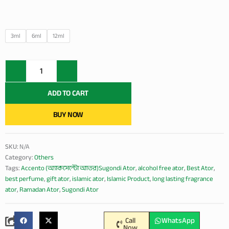
The
3ml
6ml
12ml
Akcento
(
অ্যাকসেন্টো
আতর
)
ADD TO CART
Premium
Ator
BUY NOW
|
100%
Alcohol
SKU:
N/A
Free
Category:
Others
Long
Tags:
Accento (অ্যাকসেন্টো আতর)Sugondi Ator
,
alcohol free ator
,
Best Ator
,
Lasting
Fragrance
best perfume
,
gift ator
,
islamic ator
,
Islamic Product
,
long lasting fragrance
Perfume
ator
,
Ramadan Ator
,
Sugondi Ator
Oil
|
quantity
Call
WhatsApp
Now