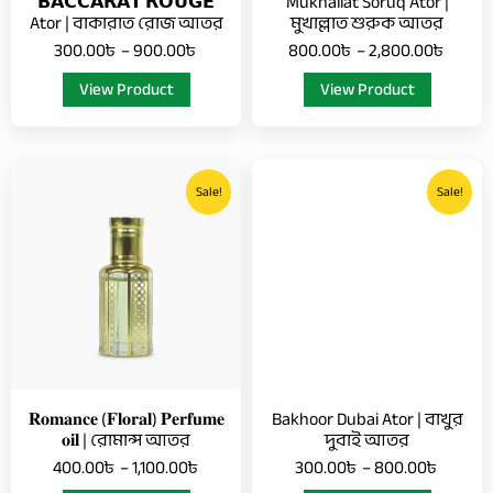
𝗕𝗔𝗖𝗖𝗔𝗥𝗔𝗧 𝗥𝗢𝗨𝗚𝗘
Mukhallat Soruq Ator |
on
on
Ator | বাকারাত রোজ আতর
মুখাল্লাত শুরুক আতর
the
the
300.00
৳
–
900.00
৳
800.00
৳
–
2,800.00
৳
product
product
View Product
View Product
page
page
Price
Price
This
This
range:
range:
Sale!
Sale!
product
product
400.00৳
300.00
has
has
through
throug
multiple
multiple
1,100.00৳
800.0
variants.
variants.
The
The
options
options
may
may
be
be
chosen
chosen
𝐑𝐨𝐦𝐚𝐧𝐜𝐞 (𝐅𝐥𝐨𝐫𝐚𝐥) 𝐏𝐞𝐫𝐟𝐮𝐦𝐞
Bakhoor Dubai Ator | বাখুর
on
on
𝐨𝐢𝐥 | রোমান্স আতর
দুবাই আতর
the
the
400.00
৳
–
1,100.00
৳
300.00
৳
–
800.00
৳
product
product