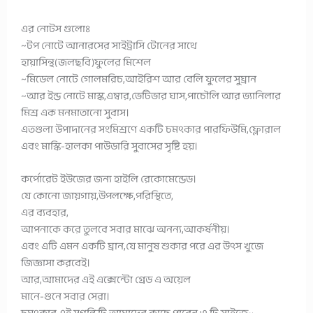
এর নোটস গুলোঃ
~টপ নোটে আনারসের সাইট্রাসি টোনের সাথে
হায়াসিন্থ(জলছবি)ফুলের মিশেল
~মিডেল নোটে গোলমরিচ,আইরিশ আর বেলি ফুলের সুঘ্রান
~আর ইন্ড নোটে মাস্ক,এম্বার,ভেটিভার ঘাস,পাচৌলি আর ভ্যানিলার
মিশ্র এক মনমাতানো সুবাস।
এতগুলা উপাদানের সংমিশ্রণে একটি চমৎকার পারফিউমি,ফ্লোরাল
এবং মাস্কি-হালকা পাউডারি সুবাসের সৃষ্টি হয়।
কর্পোরেট ইউজের জন্য হাইলি রেকোমেন্ডেড।
যে কোনো জায়গায়,উপলক্ষে,পরিস্থিতে,
এর ব্যবহার,
আপনাকে করে তুলবে সবার মাঝে অনন্য,আকর্ষনীয়।
এবং এটি এমন একটি ঘ্রান,যে মানুষ শুকার পরে এর উৎস খুজে
জিজ্ঞাসা করবেই।
আর,আমাদের এই এক্সেন্টো গ্রেড এ অয়েল
মানে-গুনে সবার সেরা।