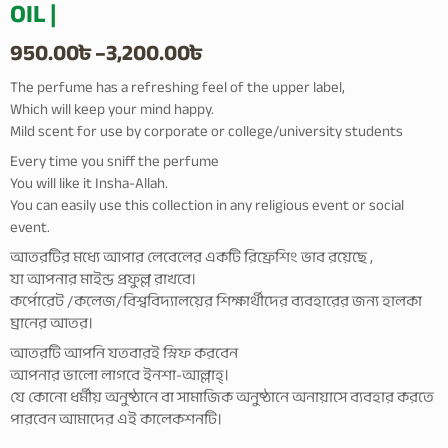
OIL |
Price
950.00
৳
–
3,200.00
৳
range:
The perfume has a refreshing feel of the upper label,
Which will keep your mind happy.
950.00৳
Mild scent for use by corporate or college/university students
through
Every time you sniff the perfume
You will like it Insha-Allah.
3,200.00৳
You can easily use this collection in any religious event or social
event.
আতরটির মধ্যে আপার লেবেলের একটি রিফ্রেশিং ভাব রয়েছে ,
যা আপনার মাইন্ড প্রফুল্ল রাখবে।
কর্পোরেট /কলেজ/বিশ্ববিদ্যালয়ের শিক্ষার্থীদের ব্যবহারের জন্য হালকা
ঘ্রানের আতর।
আতরটি আপনি যতবারই স্নিফ করবেন
আপনার ভালো লাগবে ইনশা-আল্লাহ্।
যে কোনো ধর্মীয় অনুষ্ঠানে বা সামাজিক অনুষ্ঠানে অনায়াসে ব্যবহার করতে
পারবেন আমাদের এই কালেকশনটি।