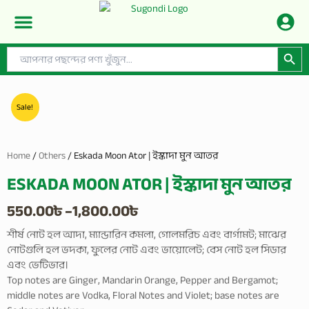
Skip
to
content
Search Button
Search
CONTACT US
PRIVACY POLICY
SHOP BY CATEGORIES
for:
Sale!
Home
/
Others
/ Eskada Moon Ator | ইস্কাদা মুন আতর
ESKADA MOON ATOR | ইস্কাদা মুন আতর
Price
550.00
৳
–
1,800.00
৳
range:
শীর্ষ নোট হল আদা, ম্যান্ডারিন কমলা, গোলমরিচ এবং বার্গামট; মাঝের
নোটগুলি হল ভদকা, ফুলের নোট এবং ভায়োলেট; বেস নোট হল সিডার
550.00৳
এবং ভেটিভার।
Top notes are Ginger, Mandarin Orange, Pepper and Bergamot;
through
middle notes are Vodka, Floral Notes and Violet; base notes are