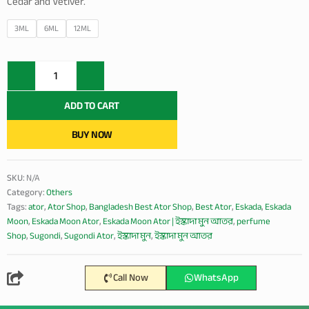
1,800.00৳
Cedar and Vetiver.
Eskada
3ML
6ML
12ML
Moon
Ator
|
ইস্কাদা
মুন
ADD TO CART
আতর
quantity
BUY NOW
SKU:
N/A
Category:
Others
Tags:
ator
,
Ator Shop
,
Bangladesh Best Ator Shop
,
Best Ator
,
Eskada
,
Eskada
Moon
,
Eskada Moon Ator
,
Eskada Moon Ator | ইস্কাদা মুন আতর
,
perfume
Shop
,
Sugondi
,
Sugondi Ator
,
ইস্কাদা মুন
,
ইস্কাদা মুন আতর
Call Now
WhatsApp