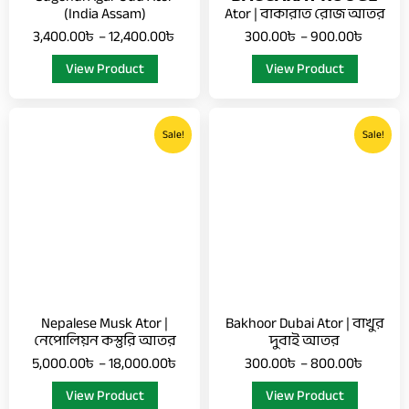
on
on
(India Assam)
Ator | বাকারাত রোজ আতর
the
the
3,400.00
৳
–
12,400.00
৳
300.00
৳
–
900.00
৳
product
product
View Product
View Product
page
page
Price
Price
This
This
range:
range:
Sale!
Sale!
product
product
5,000.00৳
300.00
has
has
through
throug
multiple
multiple
18,000.00৳
800.0
variants.
variants.
The
The
options
options
may
may
be
be
chosen
chosen
Nepalese Musk Ator |
Bakhoor Dubai Ator | বাখুর
on
on
নেপোলিয়ন কস্তুরি আতর
দুবাই আতর
the
the
5,000.00
৳
–
18,000.00
৳
300.00
৳
–
800.00
৳
product
product
View Product
View Product
page
page