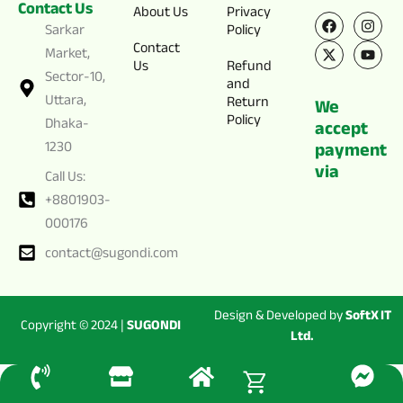
Contact Us
F
X
I
Y
About Us
Privacy
a
-
n
o
Sarkar
Policy
c
t
s
u
Contact
e
w
t
t
Market,
Us
Refund
b
i
a
u
Sector-10,
o
t
g
b
and
o
t
r
e
Uttara,
Return
We
k
e
a
Policy
Dhaka-
r
m
accept
1230
payment
via
Call Us:
+8801903-
000176
contact@sugondi.com
Design & Developed by
SoftX IT
Copyright © 2024 |
SUGONDI
Ltd.